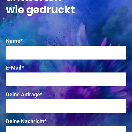
wie gedruckt
Pflichtfeld
Name
*
Pflichtfeld
E-Mail
*
Pflichtfeld
Deine Anfrage
*
Pflichtfeld
Deine Nachricht
*